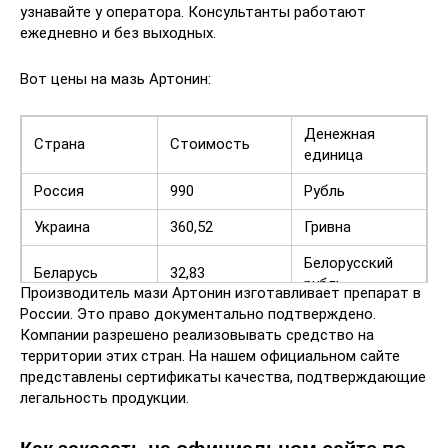
узнавайте у оператора. Консультанты работают
ежедневно и без выходных.
Вот цены на мазь Артонин:
Денежная
Страна
Стоимость
единица
Россия
990
Рубль
Украина
360,52
Гривна
Белорусский
Беларусь
32,83
рубль
Производитель мази Артонин изготавливает препарат в
России. Это право документально подтверждено.
Казахстан
5633,9
Тенге
Компании разрешено реализовывать средство на
территории этих стран. На нашем официальном сайте
Азербайджан
22,9
Манат
представлены сертификаты качества, подтверждающие
Узбекистан
141150
Сум
легальность продукции.